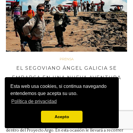
PRENSA
EL SEGOVIANO ÁNGEL GALICIA SE
EMBARCA EN UNA NUEVA AVENTURA
Esta web usa cookies, si continua navegando
POR EL CONTINENTE AMERICANO
entendemos que acepta su uso.
Política de privacidad
6 noviembre, 2019
No Comment
El aventurero segoviano, Ángel Galicia, natural de Hontalbilla, se
Acepto
embarca en una nueva aventura por el continente americano
dentro del Proyecto Argo. En esta ocasión le llevará a recorrer